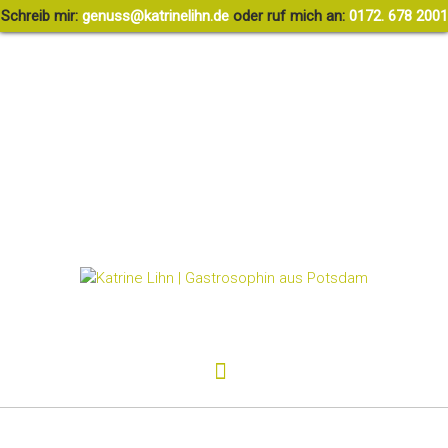
Schreib mir:
g
ssune
rtak@
ileni
ed.nh
oder ruf mich an:
0172. 678 2001