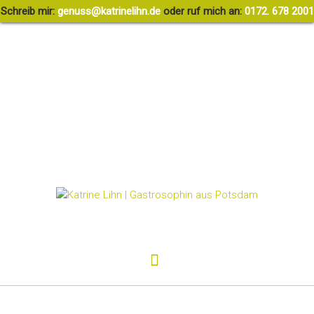
Schreib mir:
g
ssune
rtak@
ileni
ed.nh
oder ruf mich an:
0172. 678 2001