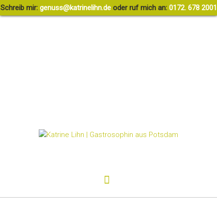
Schreib mir:
g
ssune
rtak@
ileni
ed.nh
oder ruf mich an:
0172. 678 2001