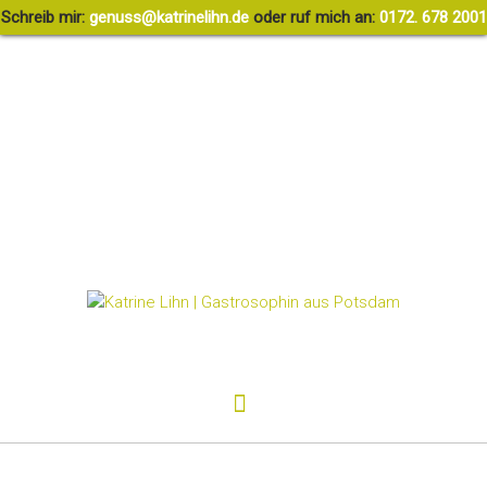
Schreib mir:
g
ssune
rtak@
ileni
ed.nh
oder ruf mich an:
0172. 678 2001