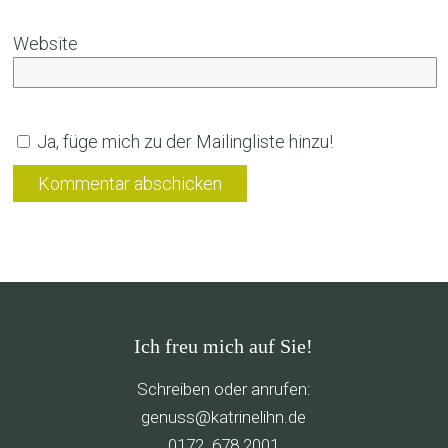
Website
Ja, füge mich zu der Mailingliste hinzu!
Ich freu mich auf Sie!
Schreiben oder anrufen:
g
ssune
rtak@
ileni
ed.nh
0172. 678 2001