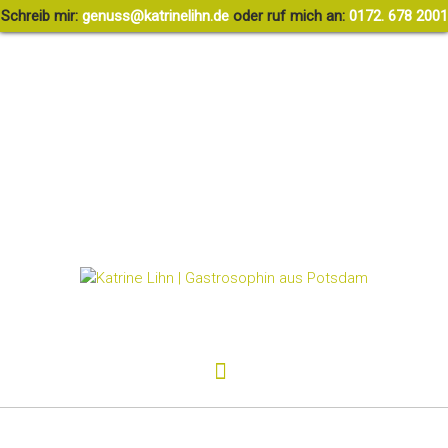
Schreib mir:
g
ssune
rtak@
ileni
ed.nh
oder ruf mich an:
0172. 678 2001